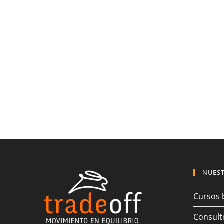
NUEST
Cursos 
Consult