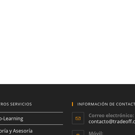
ROS SERVICIOS
INFORMACIÓN DE CONTAC
Correo electrónico:
b-Learning
contacto@tradeoff.c
oría y Asesoría
Móvil: