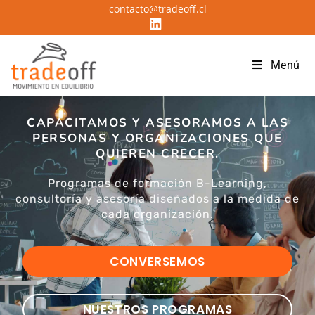
contacto@tradeoff.cl
Menú
CAPACITAMOS Y ASESORAMOS A LAS
PERSONAS Y ORGANIZACIONES QUE
QUIEREN CRECER.
Programas de formación B-Learning,
consultoría y asesoría diseñados a la medida de
cada organización.
CONVERSEMOS
NUESTROS PROGRAMAS