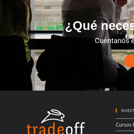
¿Qué neces
Cuéntanos e
NUEST
Cursos 