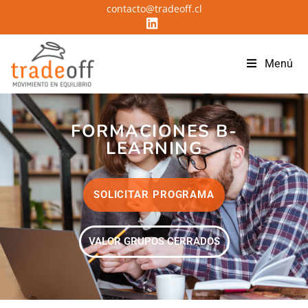
contacto@tradeoff.cl
Menú
FORMACIONES B-
LEARNING
SOLICITAR PROGRAMA
VALOR GRUPOS CERRADOS