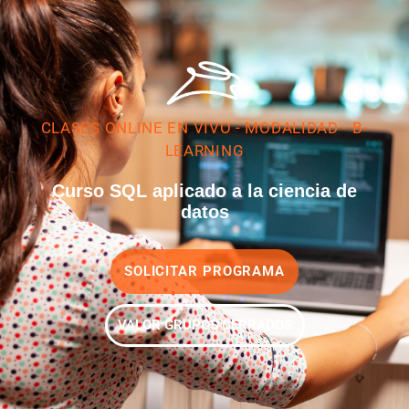
CLASES ONLINE EN VIVO - MODALIDAD - B-
LEARNING
Curso SQL aplicado a la ciencia de
datos
SOLICITAR PROGRAMA
VALOR GRUPOS CERRADOS