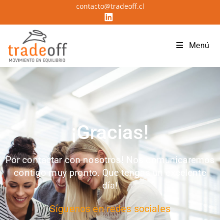
contacto@tradeoff.cl
Menú
¡Gracias!
Por contactar con nosotros! Nos comunicaremos
contigo muy pronto. Que tengas un excelente
día!
Síguenos en redes sociales