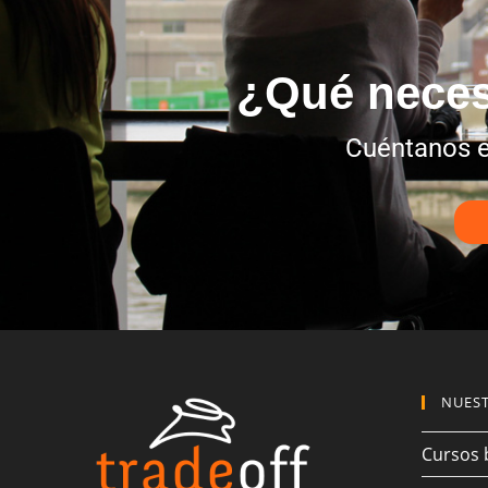
¿Qué neces
Cuéntanos e
NUEST
Cursos 